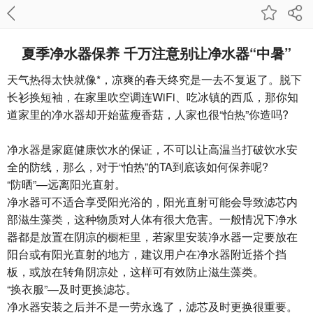
夏季净水器保养 千万注意别让净水器“中暑”
天气热得太快就像*，凉爽的春天终究是一去不复返了。脱下
长衫换短袖，在家里吹空调连WiFi、吃冰镇的西瓜，那你知
道家里的净水器却开始蓝瘦香菇，人家也很“怕热”你造吗?
净水器是家庭健康饮水的保证，不可以让高温当打破饮水安
全的防线，那么，对于“怕热”的TA到底该如何保养呢?
“防晒”—远离阳光直射。
净水器可不适合享受阳光浴的，阳光直射可能会导致滤芯内
部滋生藻类，这种物质对人体有很大危害。一般情况下净水
器都是放置在阴凉的橱柜里，若家里安装净水器一定要放在
阳台或有阳光直射的地方，建议用户在净水器附近搭个挡
板，或放在转角阴凉处，这样可有效防止滋生藻类。
“换衣服”—及时更换滤芯。
净水器安装之后并不是一劳永逸了，滤芯及时更换很重要。